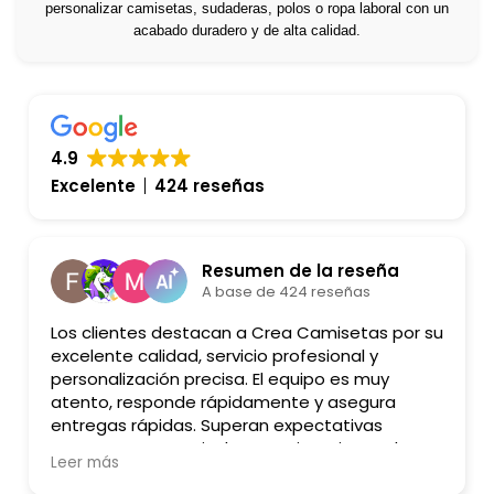
personalizar camisetas, sudaderas, polos o ropa laboral con un
acabado duradero y de alta calidad.
4.9
Excelente
424 reseñas
Fejo Rial
hace 1 semana
Atención personalizada, trato muy
familiar, web intuitiva, camisetas
de varios precios y calidad, amplio
catálogo, en mi caso camiseta
deportiva, menos de cuatro días
Leer más
en mi casa, un diez.