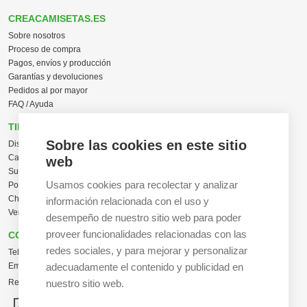
CREACAMISETAS.ES
Sobre nosotros
Proceso de compra
Pagos, envíos y producción
Garantías y devoluciones
Pedidos al por mayor
FAQ / Ayuda
TIENDA ONLINE
Sobre las cookies en este sitio
Diseña en línea ahora
Camisetas personalizadas
web
Sudaderas personalizadas
Usamos cookies para recolectar y analizar
Polos personalizados
Chaquetas Softshell
información relacionada con el uso y
Ver todas las categorías
desempeño de nuestro sitio web para poder
proveer funcionalidades relacionadas con las
CONTACTO
redes sociales, y para mejorar y personalizar
Tel:
+34 665 617 305
Email:
info@creacamisetas.es
adecuadamente el contenido y publicidad en
Registro y cupones descuento
nuestro sitio web.