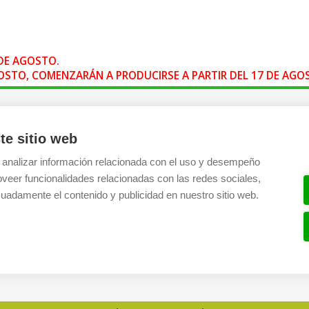
DE AGOSTO.
AGOSTO, COMENZARÁN A PRODUCIRSE A PARTIR DEL 17 DE AG
TIENDA ONLINE
CONT
te sitio web
Diseña en línea ahora
Camisetas personalizadas
 analizar información relacionada con el uso y desempeño
Sudaderas personalizadas
Tel:
+34
oveer funcionalidades relacionadas con las redes sociales,
Polos personalizados
Email:
i
uadamente el contenido y publicidad en nuestro sitio web.
Chaquetas Softshell
Registr
Ver todas las categorías
SÍGU
Facebo
Instagr
YouTub