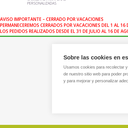
PERSONALIZADAS
AVISO IMPORTANTE – CERRADO POR VACACIONES
PERMANECEREMOS CERRADOS POR VACACIONES DEL 1 AL 16 
LOS PEDIDOS REALIZADOS DESDE EL 31 DE JULIO AL 16 DE 
CREACAMISETAS.ES
Sobre las cookies en es
Sobre nosotros
Proceso de compra
Usamos cookies para recolectar y
Pagos, envíos y producción
de nuestro sitio web para poder pr
Garantías y devoluciones
y para mejorar y personalizar adec
Pedidos al por mayor
FAQ / Ayuda