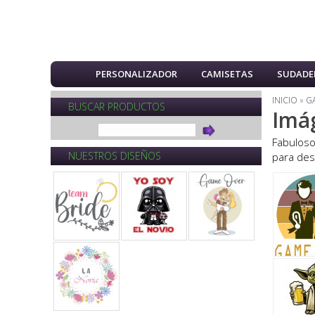
PERSONALIZADOR
CAMISETAS
SUDADE
INICIO
»
GA
BUSCAR PRODUCTOS
Imá
Fabulos
NUESTROS DISEÑOS
para des