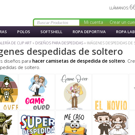
6
LLÁMANOS:
Mi cuenta
Crear un cue
RAS
POLOS
SOFTSHELL
ROPA DEPORTIVA
ROPA LA
LERÍA DE CLIP ART
»
DISEÑOS PARA DESPEDIDAS
»
IMÁGENES DESPEDIDAS DE
genes despedidas de soltero
os diseños para
hacer camisetas de despedida de soltero
. Cr
pedidas de soltero.