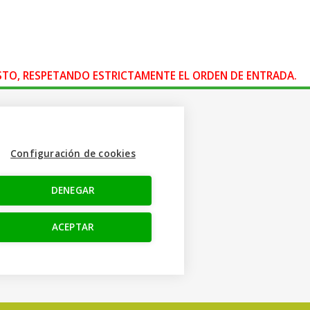
OSTO, RESPETANDO ESTRICTAMENTE EL ORDEN DE ENTRADA.
ACTO
Configuración de cookies
 665 617 305
nfo@creacamisetas.es
DENEGAR
o y cupones descuento
ENOS
ACEPTAR
ok
am
e