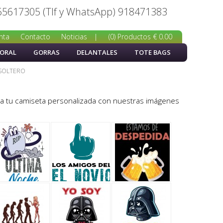
65617305 (Tlf y WhatsApp) 918471383
nta
Contacto
Noticias
|
(0) Productos € 0.00
BORAL
GORRAS
DELANTALES
TOTE BAGS
 SOLTERO
ea tu camiseta personalizada con nuestras imágenes