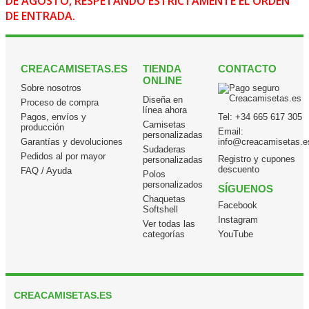
DE AGOSTO, RESPETANDO ESTRICTAMENTE EL ORDEN
DE ENTRADA.
CREACAMISETAS.ES
TIENDA
CONTACTO
ONLINE
Sobre nosotros
Diseña en
Proceso de compra
línea ahora
Pagos, envíos y
Tel:
+34 665 617 305
Camisetas
producción
Email:
personalizadas
Garantías y devoluciones
info@creacamisetas.e
Sudaderas
Pedidos al por mayor
Registro y cupones
personalizadas
descuento
FAQ / Ayuda
Polos
personalizados
SÍGUENOS
Chaquetas
Facebook
Softshell
Instagram
Ver todas las
categorías
YouTube
CREACAMISETAS.ES