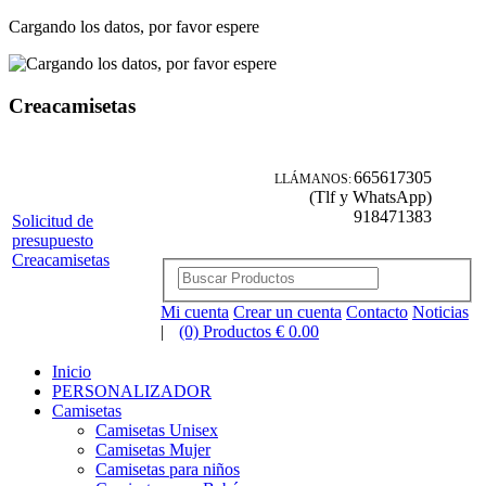
Cargando los datos, por favor espere
Creacamisetas
665617305
LLÁMANOS:
(Tlf y WhatsApp)
918471383
Solicitud de
presupuesto
Creacamisetas
Mi cuenta
Crear un cuenta
Contacto
Noticias
|
(0) Productos € 0.00
Inicio
PERSONALIZADOR
Camisetas
Camisetas Unisex
Camisetas Mujer
Camisetas para niños