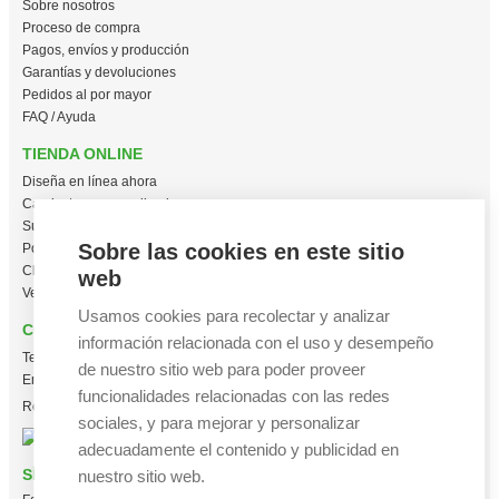
Sobre nosotros
Proceso de compra
Pagos, envíos y producción
Garantías y devoluciones
Pedidos al por mayor
FAQ / Ayuda
TIENDA ONLINE
Diseña en línea ahora
Camisetas personalizadas
Sudaderas personalizadas
Sobre las cookies en este sitio
Polos personalizados
Chaquetas Softshell
web
Ver todas las categorías
Usamos cookies para recolectar y analizar
CONTACTO
información relacionada con el uso y desempeño
Tel:
+34 665 617 305
de nuestro sitio web para poder proveer
Email:
info@creacamisetas.es
funcionalidades relacionadas con las redes
Registro y cupones descuento
sociales, y para mejorar y personalizar
adecuadamente el contenido y publicidad en
SÍGUENOS
nuestro sitio web.