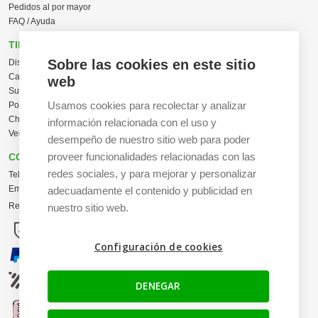
Pedidos al por mayor
FAQ / Ayuda
TIENDA ONLINE
Sobre las cookies en este sitio
Diseña en línea ahora
Camisetas personalizadas
web
Sudaderas personalizadas
Usamos cookies para recolectar y analizar
Polos personalizados
Chaquetas Softshell
información relacionada con el uso y
Ver todas las categorías
desempeño de nuestro sitio web para poder
proveer funcionalidades relacionadas con las
CONTACTO
redes sociales, y para mejorar y personalizar
Tel:
+34 665 617 305
Email:
info@creacamisetas.es
adecuadamente el contenido y publicidad en
Registro y cupones descuento
nuestro sitio web.
Configuración de cookies
DENEGAR