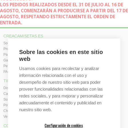
LOS PEDIDOS REALIZADOS DESDE EL 31 DE JULIO AL 16 DE
AGOSTO, COMENZARÁN A PRODUCIRSE A PARTIR DEL 17 DE
AGOSTO, RESPETANDO ESTRICTAMENTE EL ORDEN DE
ENTRADA.
CREACAMISETAS.ES
Sobre nosotros
Proceso de compra
Sobre las cookies en este sitio
Pagos, envíos y producción
web
Garantías y devoluciones
Pedidos al por mayor
Usamos cookies para recolectar y analizar
FAQ / Ayuda
información relacionada con el uso y
TIENDA ONLINE
desempeño de nuestro sitio web para poder
Diseña en línea ahora
proveer funcionalidades relacionadas con las
Camisetas personalizadas
redes sociales, y para mejorar y personalizar
Sudaderas personalizadas
adecuadamente el contenido y publicidad en
Polos personalizados
nuestro sitio web.
Chaquetas Softshell
Ver todas las categorías
Configuración de cookies
CONTACTO