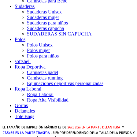
Camisetas para Bebé
Sudaderas
Sudaderas Unisex
Sudaderas mujer
Sudaderas para niños
Sudaderas capucha
SUDADERAS SIN CAPUCHA
Polos
Polos Unisex
Polos mujer
Polos para niños
softshell
Ropa Deportiva
Camisetas padel
Camisetas running
Equipaciones deportivas personalizadas
Ropa Laboral
Ropa Laboral
Ropa Alta Visibilidad
Gorras
Delantales
Tote Bags
EL TAMAÑO DE IMPRESIÓN MÁXIMO ES DE
26x32cm EN LA PARTE DELANTERA
Y
27,5x35 EN LA PARTE TRASERA
, SIEMPRE DEPENDIENDO DE LA TALLA DE LA PRENDA Y