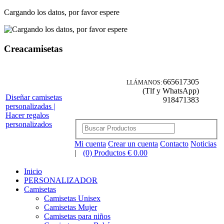
Cargando los datos, por favor espere
Creacamisetas
665617305
LLÁMANOS:
(Tlf y WhatsApp)
Diseñar camisetas
918471383
personalizadas |
Hacer regalos
personalizados
Mi cuenta
Crear un cuenta
Contacto
Noticias
|
(0) Productos € 0.00
Inicio
PERSONALIZADOR
Camisetas
Camisetas Unisex
Camisetas Mujer
Camisetas para niños