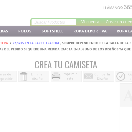
66
LLÁMANOS:
Mi cuenta
Crear un cue
ERAS
POLOS
SOFTSHELL
ROPA DEPORTIVA
ROPA L
NTERA
Y
27,5x35 EN LA PARTE TRASERA
, SIEMPRE DEPENDIENDO DE LA TALLA DE LA 
S DEL PEDIDO SI QUIERE UNA MEDIDA EXACTA EN ALGUNO DE LOS DISEÑOS YA QUE
CREA TU CAMISETA
Imprimir
Área de
Eliminar
Compartir
Gu
este
mpresión
diseño
Diseño
d
diseño