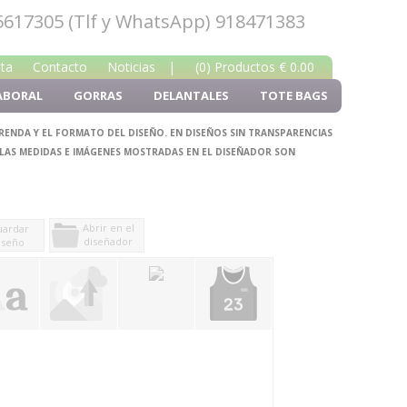
5617305 (Tlf y WhatsApp) 918471383
nta
Contacto
Noticias
|
(0) Productos € 0.00
ABORAL
GORRAS
DELANTALES
TOTE BAGS
PRENDA Y EL FORMATO DEL DISEÑO. EN DISEÑOS SIN TRANSPARENCIAS
 LAS MEDIDAS E IMÁGENES MOSTRADAS EN EL DISEÑADOR SON
Abrir en el
ardar
diseñador
iseño
y comprar