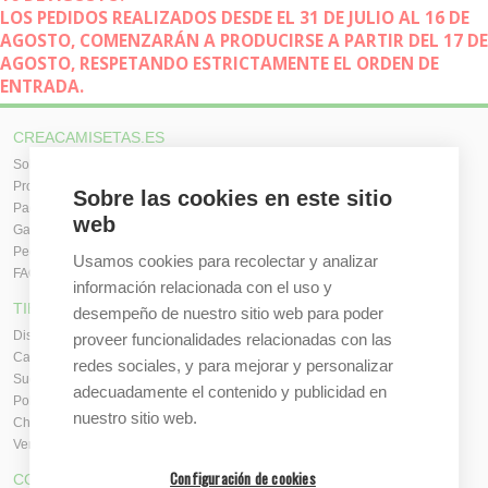
LOS PEDIDOS REALIZADOS DESDE EL 31 DE JULIO AL 16 DE
AGOSTO, COMENZARÁN A PRODUCIRSE A PARTIR DEL 17 DE
AGOSTO, RESPETANDO ESTRICTAMENTE EL ORDEN DE
ENTRADA.
CREACAMISETAS.ES
Sobre nosotros
Proceso de compra
Sobre las cookies en este sitio
Pagos, envíos y producción
web
Garantías y devoluciones
Pedidos al por mayor
Usamos cookies para recolectar y analizar
FAQ / Ayuda
información relacionada con el uso y
TIENDA ONLINE
desempeño de nuestro sitio web para poder
Diseña en línea ahora
proveer funcionalidades relacionadas con las
Camisetas personalizadas
redes sociales, y para mejorar y personalizar
Sudaderas personalizadas
adecuadamente el contenido y publicidad en
Polos personalizados
nuestro sitio web.
Chaquetas Softshell
Ver todas las categorías
Configuración de cookies
CONTACTO