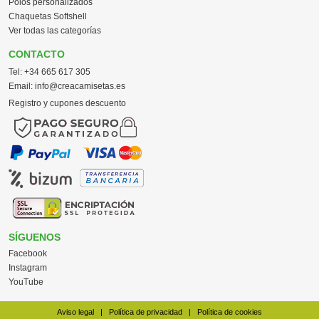
Polos personalizados
Chaquetas Softshell
Ver todas las categorías
CONTACTO
Tel:
+34 665 617 305
Email:
info@creacamisetas.es
Registro y cupones descuento
SÍGUENOS
Facebook
Instagram
YouTube
Aviso legal
|
Política de privacidad
|
Política de cookies