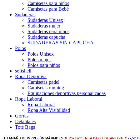
Camisetas para niños
Camisetas para Bebé
Sudaderas
Sudaderas Unisex
Sudaderas mujer
Sudaderas para niños
Sudaderas capucha
SUDADERAS SIN CAPUCHA
Polos
Polos Unisex
Polos mujer
Polos para niños
softshell
Ropa Deportiva
Camisetas padel
Camisetas running
Equipaciones deportivas personalizadas
Ropa Laboral
Ropa Laboral
Ropa Alta Visibilidad
Gorras
Delantales
Tote Bags
EL TAMAÑO DE IMPRESIÓN MÁXIMO ES DE
26x32cm EN LA PARTE DELANTERA
Y
27,5x3