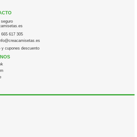
ACTO
 665 617 305
info@creacamisetas.es
o y cupones descuento
ENOS
ok
am
e