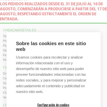
LOS PEDIDOS REALIZADOS DESDE EL 31 DE JULIO AL 16 DE
AGOSTO, COMENZARÁN A PRODUCIRSE A PARTIR DEL 17 DE
AGOSTO, RESPETANDO ESTRICTAMENTE EL ORDEN DE
ENTRADA.
CREACAMISETAS.ES
Sobre nosotros
Proceso de compra
Sobre las cookies en este sitio
Pagos, envíos y producción
web
Garantías y devoluciones
Pedidos al por mayor
Usamos cookies para recolectar y analizar
FAQ / Ayuda
información relacionada con el uso y
TIENDA ONLINE
desempeño de nuestro sitio web para poder
Diseña en línea ahora
proveer funcionalidades relacionadas con las
Camisetas personalizadas
redes sociales, y para mejorar y personalizar
Sudaderas personalizadas
adecuadamente el contenido y publicidad en
Polos personalizados
nuestro sitio web.
Chaquetas Softshell
Ver todas las categorías
Configuración de cookies
CONTACTO