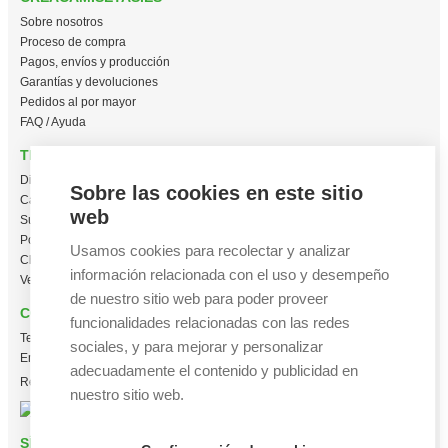
Sobre nosotros
Proceso de compra
Pagos, envíos y producción
Garantías y devoluciones
Pedidos al por mayor
FAQ / Ayuda
TIENDA ONLINE
Diseña en línea ahora
Sobre las cookies en este sitio
Camisetas personalizadas
web
Sudaderas personalizadas
Polos personalizados
Usamos cookies para recolectar y analizar
Chaquetas Softshell
información relacionada con el uso y desempeño
Ver todas las categorías
de nuestro sitio web para poder proveer
CONTACTO
funcionalidades relacionadas con las redes
Tel:
+34 665 617 305
sociales, y para mejorar y personalizar
Email:
info@creacamisetas.es
adecuadamente el contenido y publicidad en
Registro y cupones descuento
nuestro sitio web.
SÍGUENOS