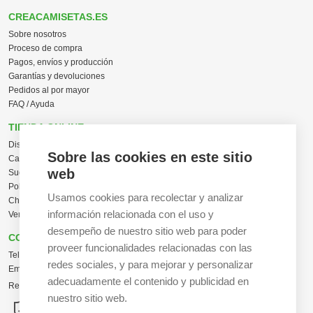
CREACAMISETAS.ES
Sobre nosotros
Proceso de compra
Pagos, envíos y producción
Garantías y devoluciones
Pedidos al por mayor
FAQ / Ayuda
TIENDA ONLINE
Diseña en línea ahora
Sobre las cookies en este sitio
Camisetas personalizadas
web
Sudaderas personalizadas
Polos personalizados
Usamos cookies para recolectar y analizar
Chaquetas Softshell
información relacionada con el uso y
Ver todas las categorías
desempeño de nuestro sitio web para poder
CONTACTO
proveer funcionalidades relacionadas con las
Tel:
+34 665 617 305
redes sociales, y para mejorar y personalizar
Email:
info@creacamisetas.es
adecuadamente el contenido y publicidad en
Registro y cupones descuento
nuestro sitio web.