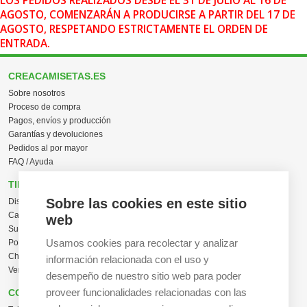
LOS PEDIDOS REALIZADOS DESDE EL 31 DE JULIO AL 16 DE
AGOSTO, COMENZARÁN A PRODUCIRSE A PARTIR DEL 17 DE
AGOSTO, RESPETANDO ESTRICTAMENTE EL ORDEN DE
ENTRADA.
CREACAMISETAS.ES
Sobre nosotros
Proceso de compra
Pagos, envíos y producción
Garantías y devoluciones
Pedidos al por mayor
FAQ / Ayuda
TIENDA ONLINE
Sobre las cookies en este sitio
Diseña en línea ahora
Camisetas personalizadas
web
Sudaderas personalizadas
Usamos cookies para recolectar y analizar
Polos personalizados
Chaquetas Softshell
información relacionada con el uso y
Ver todas las categorías
desempeño de nuestro sitio web para poder
proveer funcionalidades relacionadas con las
CONTACTO