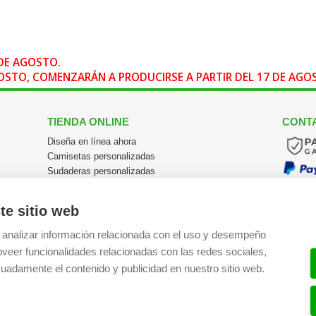
DE AGOSTO.
AGOSTO, COMENZARÁN A PRODUCIRSE A PARTIR DEL 17 DE AG
TIENDA ONLINE
CONT
Diseña en línea ahora
Camisetas personalizadas
Sudaderas personalizadas
Polos personalizados
Chaquetas Softshell
te sitio web
Ver todas las categorías
 analizar información relacionada con el uso y desempeño
Tel:
+34
oveer funcionalidades relacionadas con las redes sociales,
Email:
i
uadamente el contenido y publicidad en nuestro sitio web.
Registr
SÍGU
Facebo