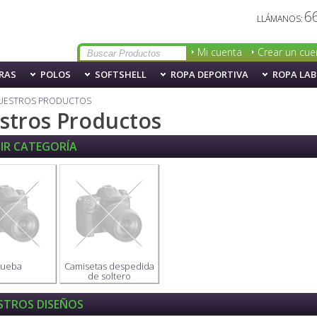
6
LLÁMANOS:
Mi cuenta
Crear un cue
RAS
POLOS
SOFTSHELL
ROPA DEPORTIVA
ROPA LA
UESTROS PRODUCTOS
stros Productos
GIR CATEGORÍA
rueba
Camisetas despedida
de soltero
STROS DISEÑOS