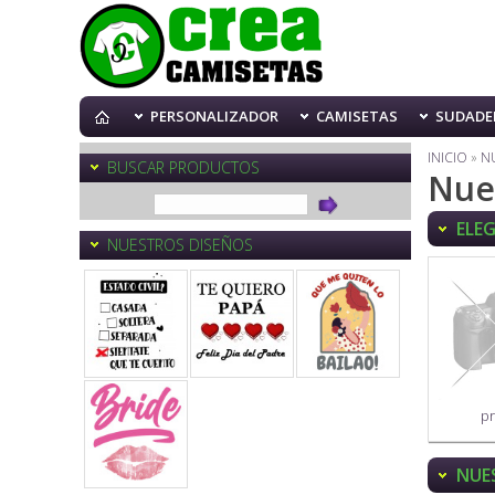
PERSONALIZADOR
CAMISETAS
SUDADE
INICIO
»
N
BUSCAR PRODUCTOS
Nue
ELE
NUESTROS DISEÑOS
p
NUE