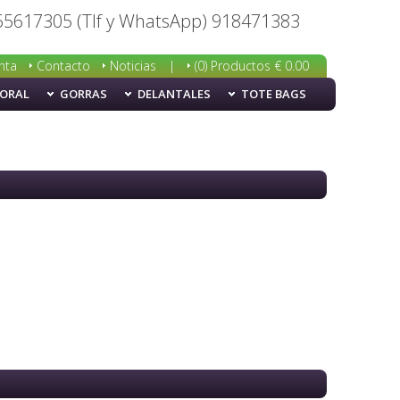
65617305 (Tlf y WhatsApp) 918471383
nta
Contacto
Noticias
|
(0) Productos € 0.00
BORAL
GORRAS
DELANTALES
TOTE BAGS