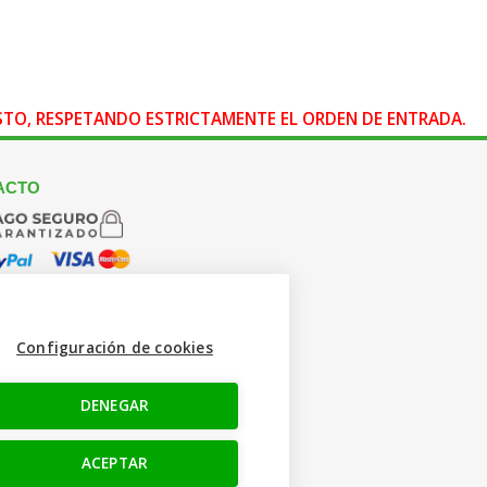
OSTO, RESPETANDO ESTRICTAMENTE EL ORDEN DE ENTRADA.
ACTO
Configuración de cookies
 665 617 305
nfo@creacamisetas.es
DENEGAR
o y cupones descuento
ENOS
ACEPTAR
ok