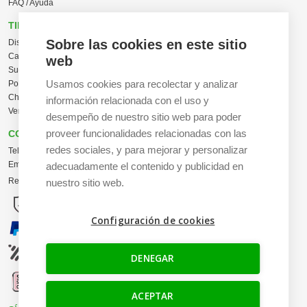
FAQ / Ayuda
TIENDA ONLINE
Sobre las cookies en este sitio
Diseña en línea ahora
Camisetas personalizadas
web
Sudaderas personalizadas
Usamos cookies para recolectar y analizar
Polos personalizados
Chaquetas Softshell
información relacionada con el uso y
Ver todas las categorías
desempeño de nuestro sitio web para poder
proveer funcionalidades relacionadas con las
CONTACTO
redes sociales, y para mejorar y personalizar
Tel:
+34 665 617 305
Email:
info@creacamisetas.es
adecuadamente el contenido y publicidad en
Registro y cupones descuento
nuestro sitio web.
Configuración de cookies
DENEGAR
ACEPTAR