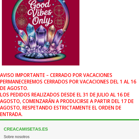
AVISO IMPORTANTE – CERRADO POR VACACIONES
PERMANECEREMOS CERRADOS POR VACACIONES DEL 1 AL 16
DE AGOSTO.
LOS PEDIDOS REALIZADOS DESDE EL 31 DE JULIO AL 16 DE
AGOSTO, COMENZARÁN A PRODUCIRSE A PARTIR DEL 17 DE
AGOSTO, RESPETANDO ESTRICTAMENTE EL ORDEN DE
ENTRADA.
CREACAMISETAS.ES
Sobre nosotros