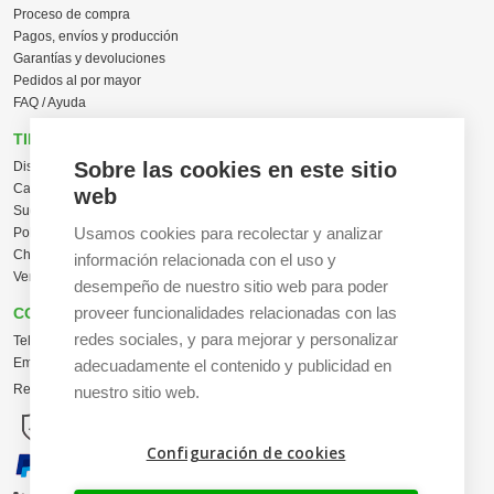
Proceso de compra
Pagos, envíos y producción
Garantías y devoluciones
Pedidos al por mayor
FAQ / Ayuda
TIENDA ONLINE
Sobre las cookies en este sitio
Diseña en línea ahora
Camisetas personalizadas
web
Sudaderas personalizadas
Usamos cookies para recolectar y analizar
Polos personalizados
Chaquetas Softshell
información relacionada con el uso y
Ver todas las categorías
desempeño de nuestro sitio web para poder
proveer funcionalidades relacionadas con las
CONTACTO
redes sociales, y para mejorar y personalizar
Tel:
+34 665 617 305
Email:
info@creacamisetas.es
adecuadamente el contenido y publicidad en
Registro y cupones descuento
nuestro sitio web.
Configuración de cookies