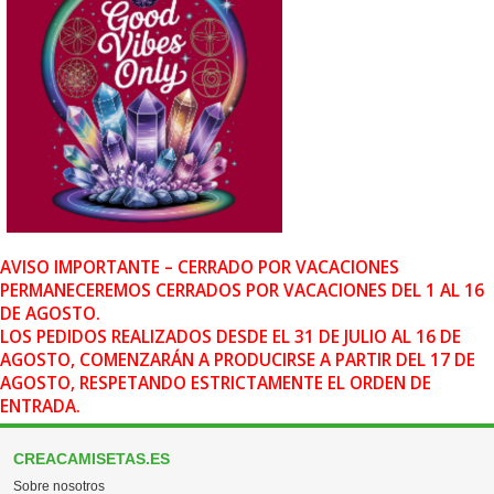
AVISO IMPORTANTE – CERRADO POR VACACIONES
PERMANECEREMOS CERRADOS POR VACACIONES DEL 1 AL 16
DE AGOSTO.
LOS PEDIDOS REALIZADOS DESDE EL 31 DE JULIO AL 16 DE
AGOSTO, COMENZARÁN A PRODUCIRSE A PARTIR DEL 17 DE
AGOSTO, RESPETANDO ESTRICTAMENTE EL ORDEN DE
ENTRADA.
CREACAMISETAS.ES
Sobre nosotros