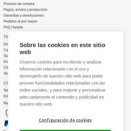
Proceso de compra
Pagos, envíos y producción
Garantías y devoluciones
Pedidos al por mayor
FAQ / Ayuda
TIENDA ONLINE
Sobre las cookies en este sitio
Diseña en línea ahora
Camisetas personalizadas
web
Sudaderas personalizadas
Usamos cookies para recolectar y analizar
Polos personalizados
Chaquetas Softshell
información relacionada con el uso y
Ver todas las categorías
desempeño de nuestro sitio web para poder
proveer funcionalidades relacionadas con las
CONTACTO
redes sociales, y para mejorar y personalizar
Tel:
+34 665 617 305
Email:
info@creacamisetas.es
adecuadamente el contenido y publicidad en
Registro y cupones descuento
nuestro sitio web.
Configuración de cookies