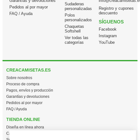
Garantías y devoluciones
info@creacamisetas.e
Sudaderas
Pedidos al por mayor
Registro y cupones
personalizadas
descuento
FAQ / Ayuda
Polos
personalizados
SÍGUENOS
Chaquetas
Facebook
Softshell
Instagram
Ver todas las
categorías
YouTube
CREACAMISETAS.ES
Sobre nosotros
Proceso de compra
Pagos, envíos y producción
Garantías y devoluciones
Pedidos al por mayor
FAQ / Ayuda
TIENDA ONLINE
Diseña en línea ahora
Camisetas personalizadas
Sudaderas personalizadas