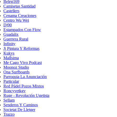
Beleg169
Camisetas Santidad
Castellers
Cenama Creaciones
Centro Wu Wei
Dj90
Estampados Con Flow
Guadalix
Guerrera Rural
Infinity
Jj Pintura Y Reformas
Kukys
MalÍsima
Me Cago Vivo Podcast
Moonoz Studio
Ona Surfboards
Parroquia La Anunciación
Particular
Red Pádel Pozos Mixtos
Roncyvetkgv
Ruge - Revolución Ugetista
Sellam
Senderos Y Caminos
Societat De Lletger
Trazzo