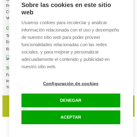
Sobre las cookies en este sitio
Polos personalizados
web
Chaquetas Softshell
Ver todas las categorías
Usamos cookies para recolectar y analizar
CONTACTO
información relacionada con el uso y desempeño
Tel:
+34 665 617 305
de nuestro sitio web para poder proveer
Email:
info@creacamisetas.es
funcionalidades relacionadas con las redes
Registro y cupones descuento
sociales, y para mejorar y personalizar
adecuadamente el contenido y publicidad en
nuestro sitio web.
SÍGUENOS
Facebook
Instagram
Configuración de cookies
YouTube
DENEGAR
Aviso legal
|
Política de privacidad
|
Política de cookies
© 2015-2025 Camisetas Ramos - Creacamisetas.es. Todos los derechos
reservados.
ACEPTAR