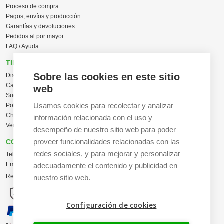
Proceso de compra
Pagos, envíos y producción
Garantías y devoluciones
Pedidos al por mayor
FAQ / Ayuda
TIENDA ONLINE
Sobre las cookies en este sitio
Diseña en línea ahora
Camisetas personalizadas
web
Sudaderas personalizadas
Usamos cookies para recolectar y analizar
Polos personalizados
Chaquetas Softshell
información relacionada con el uso y
Ver todas las categorías
desempeño de nuestro sitio web para poder
proveer funcionalidades relacionadas con las
CONTACTO
redes sociales, y para mejorar y personalizar
Tel:
+34 665 617 305
Email:
info@creacamisetas.es
adecuadamente el contenido y publicidad en
Registro y cupones descuento
nuestro sitio web.
Configuración de cookies