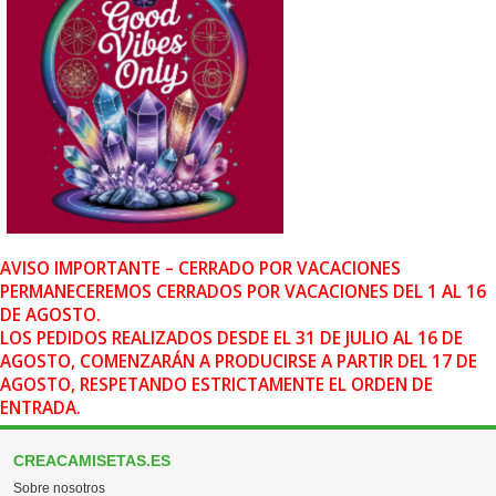
AVISO IMPORTANTE – CERRADO POR VACACIONES
PERMANECEREMOS CERRADOS POR VACACIONES DEL 1 AL 16
DE AGOSTO.
LOS PEDIDOS REALIZADOS DESDE EL 31 DE JULIO AL 16 DE
AGOSTO, COMENZARÁN A PRODUCIRSE A PARTIR DEL 17 DE
AGOSTO, RESPETANDO ESTRICTAMENTE EL ORDEN DE
ENTRADA.
CREACAMISETAS.ES
Sobre nosotros