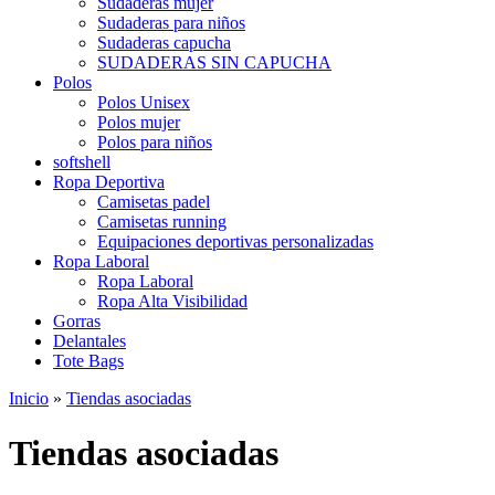
Sudaderas mujer
Sudaderas para niños
Sudaderas capucha
SUDADERAS SIN CAPUCHA
Polos
Polos Unisex
Polos mujer
Polos para niños
softshell
Ropa Deportiva
Camisetas padel
Camisetas running
Equipaciones deportivas personalizadas
Ropa Laboral
Ropa Laboral
Ropa Alta Visibilidad
Gorras
Delantales
Tote Bags
Inicio
»
Tiendas asociadas
Tiendas asociadas