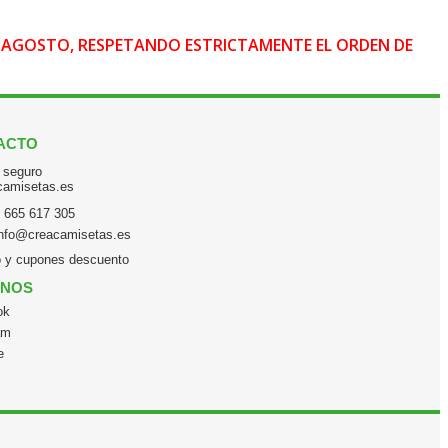
DE AGOSTO, RESPETANDO ESTRICTAMENTE EL ORDEN DE
ACTO
 665 617 305
info@creacamisetas.es
o y cupones descuento
ENOS
ok
am
e