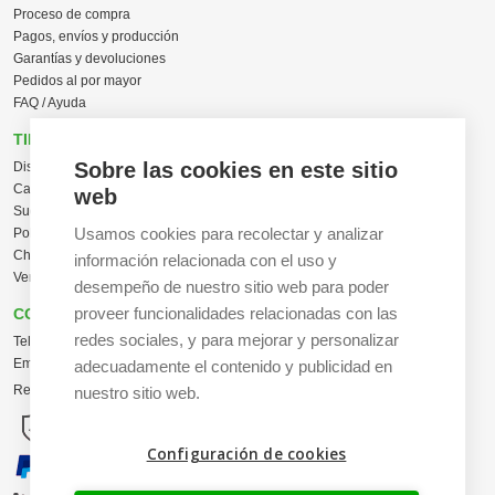
Proceso de compra
Pagos, envíos y producción
Garantías y devoluciones
Pedidos al por mayor
FAQ / Ayuda
TIENDA ONLINE
Sobre las cookies en este sitio
Diseña en línea ahora
Camisetas personalizadas
web
Sudaderas personalizadas
Usamos cookies para recolectar y analizar
Polos personalizados
Chaquetas Softshell
información relacionada con el uso y
Ver todas las categorías
desempeño de nuestro sitio web para poder
proveer funcionalidades relacionadas con las
CONTACTO
redes sociales, y para mejorar y personalizar
Tel:
+34 665 617 305
Email:
info@creacamisetas.es
adecuadamente el contenido y publicidad en
Registro y cupones descuento
nuestro sitio web.
Configuración de cookies