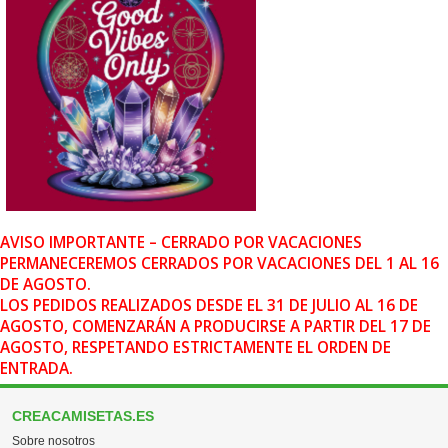
AVISO IMPORTANTE – CERRADO POR VACACIONES
PERMANECEREMOS CERRADOS POR VACACIONES DEL 1 AL 16
DE AGOSTO.
LOS PEDIDOS REALIZADOS DESDE EL 31 DE JULIO AL 16 DE
AGOSTO, COMENZARÁN A PRODUCIRSE A PARTIR DEL 17 DE
AGOSTO, RESPETANDO ESTRICTAMENTE EL ORDEN DE
ENTRADA.
CREACAMISETAS.ES
Sobre nosotros