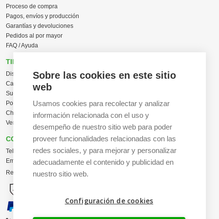
Proceso de compra
Pagos, envíos y producción
Garantías y devoluciones
Pedidos al por mayor
FAQ / Ayuda
TIENDA ONLINE
Sobre las cookies en este sitio
Diseña en línea ahora
Camisetas personalizadas
web
Sudaderas personalizadas
Usamos cookies para recolectar y analizar
Polos personalizados
Chaquetas Softshell
información relacionada con el uso y
Ver todas las categorías
desempeño de nuestro sitio web para poder
proveer funcionalidades relacionadas con las
CONTACTO
redes sociales, y para mejorar y personalizar
Tel:
+34 665 617 305
Email:
info@creacamisetas.es
adecuadamente el contenido y publicidad en
Registro y cupones descuento
nuestro sitio web.
Configuración de cookies