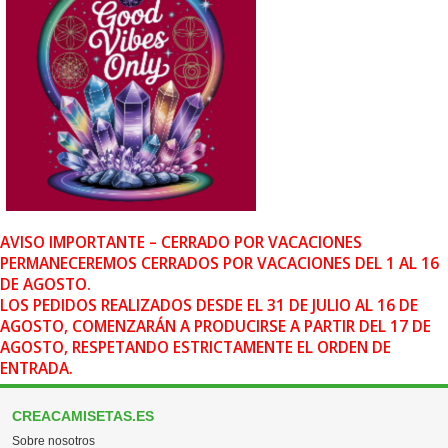
AVISO IMPORTANTE – CERRADO POR VACACIONES
PERMANECEREMOS CERRADOS POR VACACIONES DEL 1 AL 16
DE AGOSTO.
LOS PEDIDOS REALIZADOS DESDE EL 31 DE JULIO AL 16 DE
AGOSTO, COMENZARÁN A PRODUCIRSE A PARTIR DEL 17 DE
AGOSTO, RESPETANDO ESTRICTAMENTE EL ORDEN DE
ENTRADA.
CREACAMISETAS.ES
Sobre nosotros