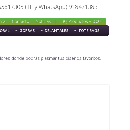
65617305 (Tlf y WhatsApp) 918471383
nta
Contacto
Noticias
|
(0) Productos € 0.00
BORAL
GORRAS
DELANTALES
TOTE BAGS
colores donde podrás plasmar tus diseños favoritos.