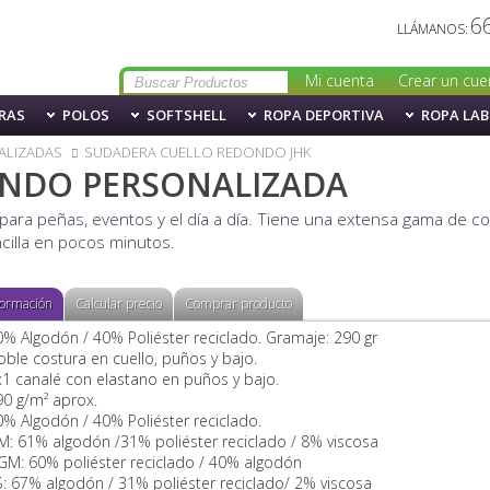
6
LLÁMANOS:
Mi cuenta
Crear un cue
RAS
POLOS
SOFTSHELL
ROPA DEPORTIVA
ROPA LA
ALIZADAS
SUDADERA CUELLO REDONDO JHK
NDO PERSONALIZADA
 para peñas, eventos y el día a día. Tiene una extensa gama de 
cilla en pocos minutos.
formación
Calcular precio
Comprar producto
0% Algodón / 40% Poliéster reciclado. Gramaje: 290 gr
oble costura en cuello, puños y bajo.
x1 canalé con elastano en puños y bajo.
90 g/m² aprox.
0% Algodón / 40% Poliéster reciclado.
M: 61% algodón /31% poliéster reciclado / 8% viscosa
GM: 60% poliéster reciclado / 40% algodón
S: 67% algodón / 31% poliéster reciclado/ 2% viscosa