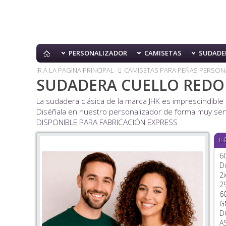
PERSONALIZADOR
CAMISETAS
SUDADE
IR A LA PAGINA PRINCIPAL
CAMISETAS PARA PEÑAS PERSON
SUDADERA CUELLO REDO
La sudadera clásica de la marca JHK es imprescindible
Diséñala en nuestro personalizador de forma muy sen
DISPONIBLE PARA FABRICACIÓN EXPRESS
In
6
D
2
2
6
G
D
A