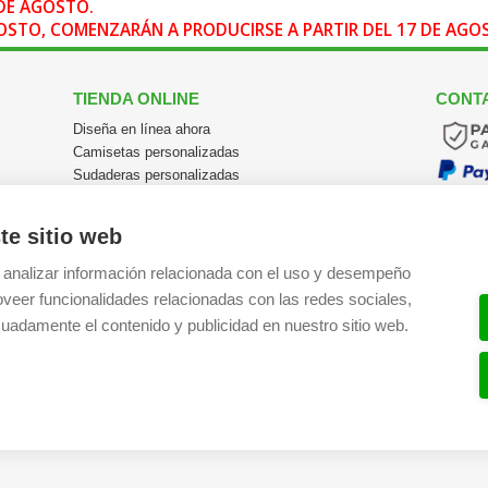
DE AGOSTO.
AGOSTO, COMENZARÁN A PRODUCIRSE A PARTIR DEL 17 DE AG
TIENDA ONLINE
CONT
Diseña en línea ahora
Camisetas personalizadas
Sudaderas personalizadas
Polos personalizados
Chaquetas Softshell
te sitio web
Ver todas las categorías
 analizar información relacionada con el uso y desempeño
Tel:
+34
oveer funcionalidades relacionadas con las redes sociales,
Email:
i
uadamente el contenido y publicidad en nuestro sitio web.
Registr
SÍGU
Facebo
Instagr
YouTub