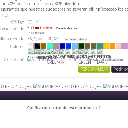
luor: 70% poliéster reciclado / 30% algodón
seguramos que nuestras sudaderas no generan pillling (excepto los c
lling)
Código:
SDJHK
recios desde:
€ 17.00 Unidad
Ver más detalles
* Iva incluido
alla o medida:
XS, S, M, L, XL, XXL
Ver más detalles
Colores:
Calificación:
Ver todas las calificaciones
PERSONALIZAR
Pedir p
Calificación total de este producto
: 0