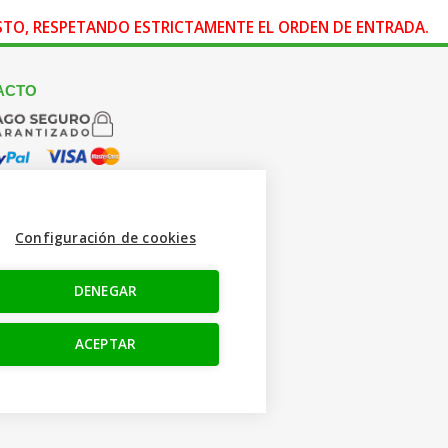
OSTO, RESPETANDO ESTRICTAMENTE EL ORDEN DE ENTRADA.
ACTO
Configuración de cookies
 665 617 305
nfo@creacamisetas.es
DENEGAR
o y cupones descuento
ENOS
ACEPTAR
ok
am
e