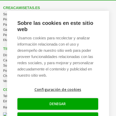
CREACAMISETAS.ES
Sobre nosotros
Proceso de compra
Sobre las cookies en este sitio
Pagos, envíos y producción
web
Garantías y devoluciones
Pedidos al por mayor
Usamos cookies para recolectar y analizar
FAQ / Ayuda
información relacionada con el uso y
TIENDA ONLINE
desempeño de nuestro sitio web para poder
Diseña en línea ahora
proveer funcionalidades relacionadas con las
Camisetas personalizadas
redes sociales, y para mejorar y personalizar
Sudaderas personalizadas
adecuadamente el contenido y publicidad en
Polos personalizados
nuestro sitio web.
Chaquetas Softshell
Ver todas las categorías
Configuración de cookies
CONTACTO
Tel:
+34 665 617 305
Email:
info@creacamisetas.es
DENEGAR
Registro y cupones descuento