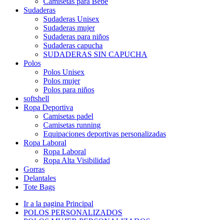
Camisetas para Bebé
Sudaderas
Sudaderas Unisex
Sudaderas mujer
Sudaderas para niños
Sudaderas capucha
SUDADERAS SIN CAPUCHA
Polos
Polos Unisex
Polos mujer
Polos para niños
softshell
Ropa Deportiva
Camisetas padel
Camisetas running
Equipaciones deportivas personalizadas
Ropa Laboral
Ropa Laboral
Ropa Alta Visibilidad
Gorras
Delantales
Tote Bags
Ir a la pagina Principal
POLOS PERSONALIZADOS