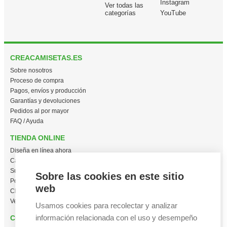
Instagram
Ver todas las
categorías
YouTube
CREACAMISETAS.ES
Sobre nosotros
Proceso de compra
Pagos, envíos y producción
Garantías y devoluciones
Pedidos al por mayor
FAQ / Ayuda
TIENDA ONLINE
Diseña en línea ahora
Camisetas personalizadas
Sudaderas personalizadas
Sobre las cookies en este sitio
Polos personalizados
web
Chaquetas Softshell
Ver todas las categorías
Usamos cookies para recolectar y analizar
información relacionada con el uso y desempeño
CONTACTO