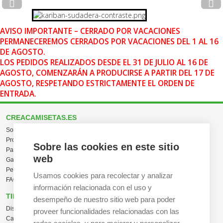
AVISO IMPORTANTE – CERRADO POR VACACIONES
PERMANECEREMOS CERRADOS POR VACACIONES DEL 1 AL 16
DE AGOSTO.
LOS PEDIDOS REALIZADOS DESDE EL 31 DE JULIO AL 16 DE
AGOSTO, COMENZARÁN A PRODUCIRSE A PARTIR DEL 17 DE
AGOSTO, RESPETANDO ESTRICTAMENTE EL ORDEN DE
ENTRADA.
CREACAMISETAS.ES
Sobre nosotros
Proceso de compra
Sobre las cookies en este sitio
Pagos, envíos y producción
web
Garantías y devoluciones
Pedidos al por mayor
Usamos cookies para recolectar y analizar
FAQ / Ayuda
información relacionada con el uso y
TIENDA ONLINE
desempeño de nuestro sitio web para poder
Diseña en línea ahora
proveer funcionalidades relacionadas con las
Camisetas personalizadas