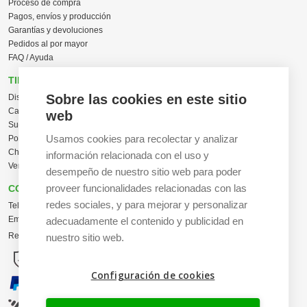
Proceso de compra
Pagos, envíos y producción
Garantías y devoluciones
Pedidos al por mayor
FAQ / Ayuda
TIENDA ONLINE
Sobre las cookies en este sitio
Diseña en línea ahora
Camisetas personalizadas
web
Sudaderas personalizadas
Usamos cookies para recolectar y analizar
Polos personalizados
Chaquetas Softshell
información relacionada con el uso y
Ver todas las categorías
desempeño de nuestro sitio web para poder
proveer funcionalidades relacionadas con las
CONTACTO
redes sociales, y para mejorar y personalizar
Tel:
+34 665 617 305
Email:
info@creacamisetas.es
adecuadamente el contenido y publicidad en
Registro y cupones descuento
nuestro sitio web.
Configuración de cookies