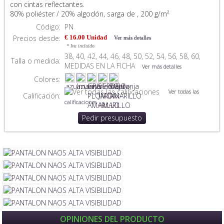
con cintas reflectantes.
80% poliéster / 20% algodón, sarga de , 200 g/m²
Código:
PN
Precios desde:
€ 16.00 Unidad
Ver más detalles
* Iva incluido
38, 40, 42, 44, 46, 48, 50, 52, 54, 56, 58, 60,
Talla o medida:
MEDIDAS EN LA FICHA
Ver más detalles
Colores:
Ver todas las
Calificación:
calificaciones
Pedir presupuesto
OPINIONES DEL PRODUCTO