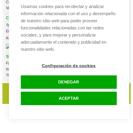
Chaquetas Softshell
Usamos cookies para recolectar y analizar
Ver todas las categorías
información relacionada con el uso y desempeño
CONTACTO
de nuestro sitio web para poder proveer
Tel:
+34 665 617 305
funcionalidades relacionadas con las redes
Email:
info@creacamisetas.es
sociales, y para mejorar y personalizar
Registro y cupones descuento
adecuadamente el contenido y publicidad en
nuestro sitio web.
SÍGUENOS
Facebook
Configuración de cookies
Instagram
YouTube
DENEGAR
Aviso legal
|
Política de privacidad
|
Política de cookies
© 2015-2025 Camisetas Ramos - Creacamisetas.es. Todos los derechos
ACEPTAR
reservados.