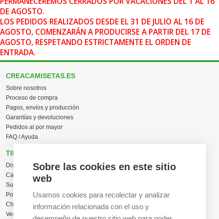
PERMANECEREMOS CERRADOS POR VACACIONES DEL 1 AL 16
DE AGOSTO.
LOS PEDIDOS REALIZADOS DESDE EL 31 DE JULIO AL 16 DE
AGOSTO, COMENZARÁN A PRODUCIRSE A PARTIR DEL 17 DE
AGOSTO, RESPETANDO ESTRICTAMENTE EL ORDEN DE
ENTRADA.
CREACAMISETAS.ES
Sobre nosotros
Proceso de compra
Pagos, envíos y producción
Garantías y devoluciones
Pedidos al por mayor
FAQ / Ayuda
TIENDA ONLINE
Sobre las cookies en este sitio
Diseña en línea ahora
Camisetas personalizadas
web
Sudaderas personalizadas
Usamos cookies para recolectar y analizar
Polos personalizados
Chaquetas Softshell
información relacionada con el uso y
Ver todas las categorías
desempeño de nuestro sitio web para poder