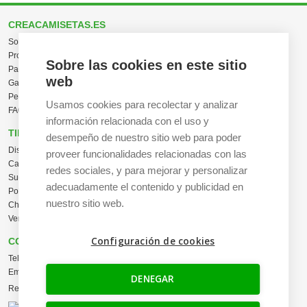
CREACAMISETAS.ES
Sobre nosotros
Proceso de compra
Sobre las cookies en este sitio
Pagos, envíos y producción
web
Garantías y devoluciones
Pedidos al por mayor
Usamos cookies para recolectar y analizar
FAQ / Ayuda
información relacionada con el uso y
TIENDA ONLINE
desempeño de nuestro sitio web para poder
Diseña en línea ahora
proveer funcionalidades relacionadas con las
Camisetas personalizadas
redes sociales, y para mejorar y personalizar
Sudaderas personalizadas
adecuadamente el contenido y publicidad en
Polos personalizados
nuestro sitio web.
Chaquetas Softshell
Ver todas las categorías
Configuración de cookies
CONTACTO
Tel:
+34 665 617 305
Email:
info@creacamisetas.es
DENEGAR
Registro y cupones descuento