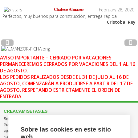
February 28, 2020
Chaleco Almazor
Perfectos, muy buenos para construcción, entrega rápida
Cristobal Rey
AVISO IMPORTANTE – CERRADO POR VACACIONES
PERMANECEREMOS CERRADOS POR VACACIONES DEL 1 AL 16
DE AGOSTO.
LOS PEDIDOS REALIZADOS DESDE EL 31 DE JULIO AL 16 DE
AGOSTO, COMENZARÁN A PRODUCIRSE A PARTIR DEL 17 DE
AGOSTO, RESPETANDO ESTRICTAMENTE EL ORDEN DE
ENTRADA.
CREACAMISETAS.ES
Sobre nosotros
Proceso de compra
Sobre las cookies en este sitio
Pagos, envíos y producción
web
Garantías y devoluciones