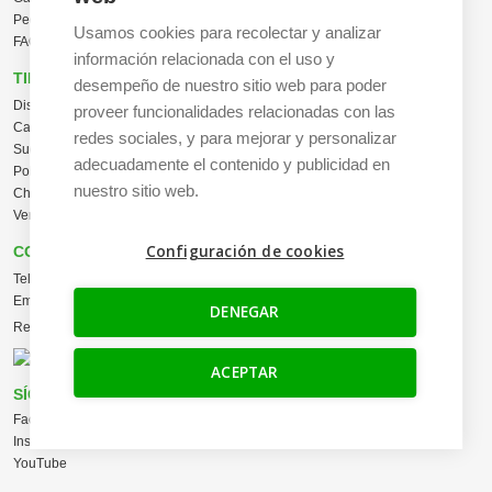
Pedidos al por mayor
Usamos cookies para recolectar y analizar
FAQ / Ayuda
información relacionada con el uso y
TIENDA ONLINE
desempeño de nuestro sitio web para poder
Diseña en línea ahora
proveer funcionalidades relacionadas con las
Camisetas personalizadas
redes sociales, y para mejorar y personalizar
Sudaderas personalizadas
adecuadamente el contenido y publicidad en
Polos personalizados
nuestro sitio web.
Chaquetas Softshell
Ver todas las categorías
Configuración de cookies
CONTACTO
Tel:
+34 665 617 305
Email:
info@creacamisetas.es
DENEGAR
Registro y cupones descuento
ACEPTAR
SÍGUENOS
Facebook
Instagram
YouTube