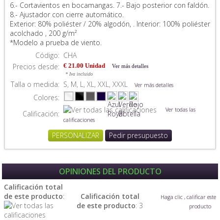
6.- Cortavientos en bocamangas. 7.- Bajo posterior con faldón.
8.- Ajustador con cierre automático.
Exterior: 80% poliéster / 20% algodón, . Interior: 100% poliéster
acolchado , 200 g/m²
*Modelo a prueba de viento.
Código:
CHA
Precios desde:
€ 21.00 Unidad
Ver más detalles
* Iva incluido
Talla o medida:
S, M, L, XL, XXL, XXXL
Ver más detalles
Colores:
Ver todas las
Calificación:
calificaciones
PERSONALIZAR
Pedir presupuesto
OPINIONES DEL PRODUCTO
Calificación total
de este producto
:
Calificación total
Haga clic , calificar este
de este producto
: 3
producto