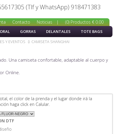
65617305 (Tlf y WhatsApp) 918471383
nta
Contacto
Noticias
|
(0) Productos € 0.00
BORAL
GORRAS
DELANTALES
TOTE BAGS
ES Y EVENTOS
CAMISETA SHANGHAI
ado. Una camiseta confortable, adaptable al cuerpo y
dor Online.
al, el color de la prenda y el lugar donde irá la
ción haga click en Calular.
ON DTF
diseño