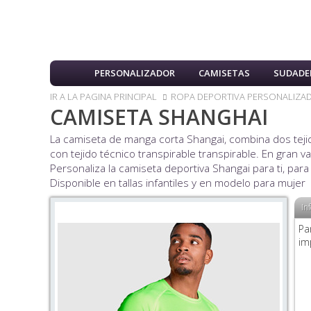
PERSONALIZADOR
CAMISETAS
SUDADE
IR A LA PAGINA PRINCIPAL
ROPA DEPORTIVA PERSONALIZA
CAMISETA SHANGHAI
La camiseta de manga corta Shangai, combina dos tejid
con tejido técnico transpirable transpirable. En gran 
Personaliza la camiseta deportiva Shangai para ti, pa
Disponible en tallas infantiles y en modelo para mujer
In
Pa
im