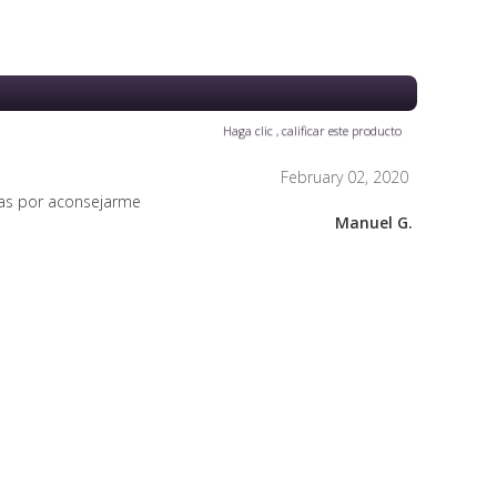
Haga clic , calificar este producto
February 02, 2020
ias por aconsejarme
Ya he reci
Manuel G.