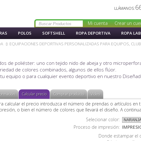
6
LLÁMANOS:
Mi cuenta
Crear un cue
RAS
POLOS
SOFTSHELL
ROPA DEPORTIVA
ROPA LA
DA
EQUIPACIONES DEPORTIVAS PERSONALIZADAS PARA EQUIPOS, CLUB
os de poliéster: uno con tejido nido de abeja y otro microperfor
variedad de colores combinados, algunos de ellos flúor.
ra tu equipo o para cualquier evento deportivo en nuestro Diseña
formación
Calcular precio
Comprar producto
Video
ra calcular el precio introduzca el número de prendas o artículos en tot
presión, o bien el número de colores que llevará el diseño. A continua
Selecionar color:
Proceso de impresión:
IMPRESI
Donde estampar el 