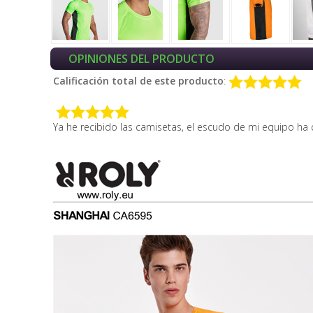
OPINIONES DEL PRODUCTO
Calificación total de este producto
:
y 02, 2020
Ya he recibido las camisetas, el escudo de mi equipo ha
Manuel G.