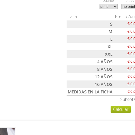
Delante
Atras
Talla
Precio /u
S
€ 0.
M
€ 0.
L
€ 0.
XL
€ 0.
XXL
€ 0.
4 AÑOS
€ 0.
8 AÑOS
€ 0.
12 AÑOS
€ 0.
16 AÑOS
€ 0.
MEDIDAS EN LA FICHA
€ 0.
Subtota