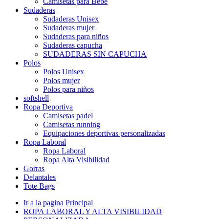
Camisetas para Bebé
Sudaderas
Sudaderas Unisex
Sudaderas mujer
Sudaderas para niños
Sudaderas capucha
SUDADERAS SIN CAPUCHA
Polos
Polos Unisex
Polos mujer
Polos para niños
softshell
Ropa Deportiva
Camisetas padel
Camisetas running
Equipaciones deportivas personalizadas
Ropa Laboral
Ropa Laboral
Ropa Alta Visibilidad
Gorras
Delantales
Tote Bags
Ir a la pagina Principal
ROPA LABORAL Y ALTA VISIBILIDAD