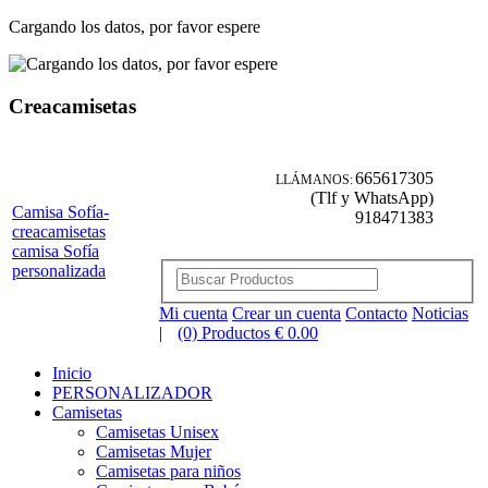
Cargando los datos, por favor espere
Creacamisetas
665617305
LLÁMANOS:
(Tlf y WhatsApp)
Camisa Sofía-
918471383
creacamisetas
camisa Sofía
personalizada
Mi cuenta
Crear un cuenta
Contacto
Noticias
|
(0) Productos € 0.00
Inicio
PERSONALIZADOR
Camisetas
Camisetas Unisex
Camisetas Mujer
Camisetas para niños