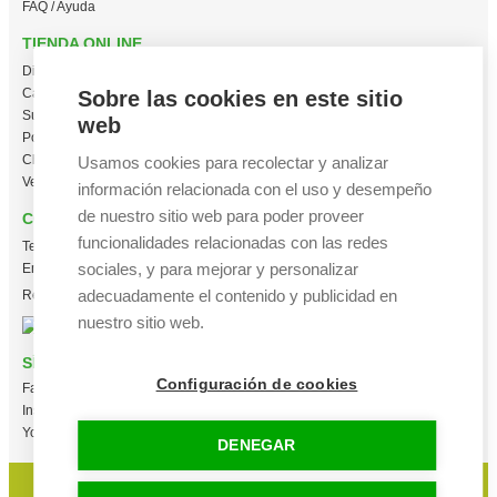
FAQ / Ayuda
TIENDA ONLINE
Diseña en línea ahora
Camisetas personalizadas
Sobre las cookies en este sitio
Sudaderas personalizadas
web
Polos personalizados
Chaquetas Softshell
Usamos cookies para recolectar y analizar
Ver todas las categorías
información relacionada con el uso y desempeño
de nuestro sitio web para poder proveer
CONTACTO
funcionalidades relacionadas con las redes
Tel:
+34 665 617 305
sociales, y para mejorar y personalizar
Email:
info@creacamisetas.es
adecuadamente el contenido y publicidad en
Registro y cupones descuento
nuestro sitio web.
SÍGUENOS
Configuración de cookies
Facebook
Instagram
YouTube
DENEGAR
Aviso legal
|
Política de privacidad
|
Política de cookies