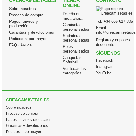
CREACAMISETAS.ES
TIENDA
CONTACTO
ONLINE
Sobre nosotros
Diseña en
Proceso de compra
línea ahora
Pagos, envíos y
Tel:
+34 665 617 305
Camisetas
producción
Email:
personalizadas
Garantías y devoluciones
info@creacamisetas.e
Sudaderas
Pedidos al por mayor
Registro y cupones
personalizadas
descuento
FAQ / Ayuda
Polos
personalizados
SÍGUENOS
Chaquetas
Facebook
Softshell
Instagram
Ver todas las
categorías
YouTube
CREACAMISETAS.ES
Sobre nosotros
Proceso de compra
Pagos, envíos y producción
Garantías y devoluciones
Pedidos al por mayor