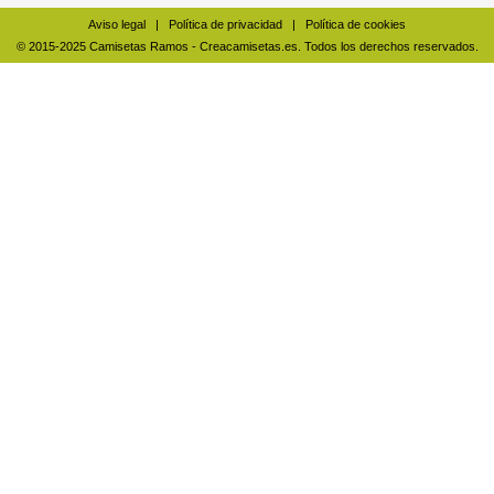
Aviso legal
|
Política de privacidad
|
Política de cookies
© 2015-2025 Camisetas Ramos - Creacamisetas.es. Todos los derechos reservados.