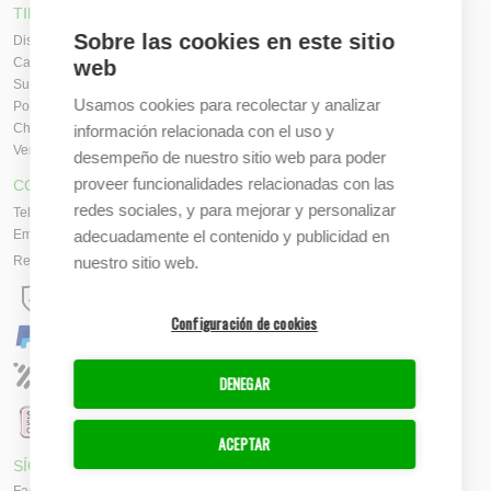
TIENDA ONLINE
Sobre las cookies en este sitio
Diseña en línea ahora
Camisetas personalizadas
web
Sudaderas personalizadas
Usamos cookies para recolectar y analizar
Polos personalizados
Chaquetas Softshell
información relacionada con el uso y
Ver todas las categorías
desempeño de nuestro sitio web para poder
proveer funcionalidades relacionadas con las
CONTACTO
redes sociales, y para mejorar y personalizar
Tel:
+34 665 617 305
adecuadamente el contenido y publicidad en
Email:
info@creacamisetas.es
nuestro sitio web.
Registro y cupones descuento
Configuración de cookies
DENEGAR
ACEPTAR
SÍGUENOS
Facebook