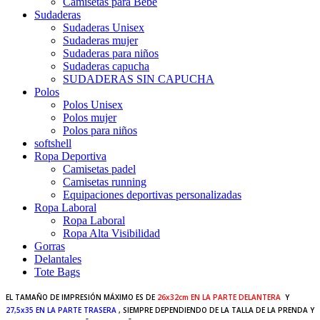
Camisetas para Bebé
Sudaderas
Sudaderas Unisex
Sudaderas mujer
Sudaderas para niños
Sudaderas capucha
SUDADERAS SIN CAPUCHA
Polos
Polos Unisex
Polos mujer
Polos para niños
softshell
Ropa Deportiva
Camisetas padel
Camisetas running
Equipaciones deportivas personalizadas
Ropa Laboral
Ropa Laboral
Ropa Alta Visibilidad
Gorras
Delantales
Tote Bags
EL TAMAÑO DE IMPRESIÓN MÁXIMO ES DE
26x32cm EN LA PARTE DELANTERA
Y
27,5x35 EN LA PARTE TRASERA
, SIEMPRE DEPENDIENDO DE LA TALLA DE LA PRENDA Y