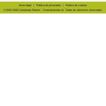
Aviso legal
|
Política de privacidad
|
Política de cookies
© 2015-2025 Camisetas Ramos - Creacamisetas.es. Todos los derechos reservados.