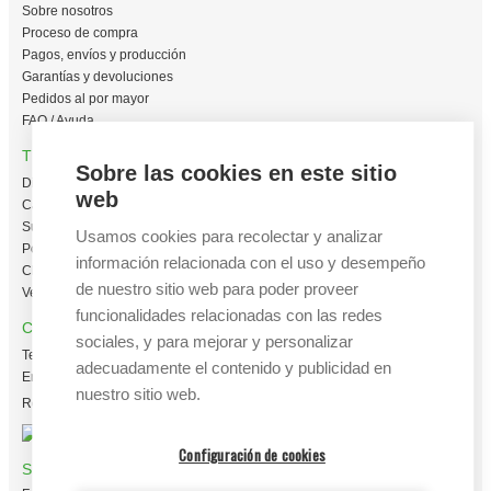
Sobre nosotros
Proceso de compra
Pagos, envíos y producción
Garantías y devoluciones
Pedidos al por mayor
FAQ / Ayuda
TIENDA ONLINE
Sobre las cookies en este sitio
Diseña en línea ahora
web
Camisetas personalizadas
Sudaderas personalizadas
Usamos cookies para recolectar y analizar
Polos personalizados
información relacionada con el uso y desempeño
Chaquetas Softshell
de nuestro sitio web para poder proveer
Ver todas las categorías
funcionalidades relacionadas con las redes
CONTACTO
sociales, y para mejorar y personalizar
Tel:
+34 665 617 305
adecuadamente el contenido y publicidad en
Email:
info@creacamisetas.es
nuestro sitio web.
Registro y cupones descuento
Configuración de cookies
SÍGUENOS