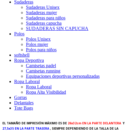
Sudaderas
Sudaderas Unisex
Sudaderas mujer
Sudaderas para niños
Sudaderas capucha
SUDADERAS SIN CAPUCHA
Polos
Polos Unisex
Polos mujer
Polos para niños
softshell
Ropa Deportiva
Camisetas padel
Camisetas running
Equipaciones deportivas personalizadas
Ropa Laboral
Ropa Laboral
Ropa Alta Visibilidad
Gorras
Delantales
Tote Bags
EL TAMAÑO DE IMPRESIÓN MÁXIMO ES DE
26x32cm EN LA PARTE DELANTERA
Y
27,5x35 EN LA PARTE TRASERA
, SIEMPRE DEPENDIENDO DE LA TALLA DE LA