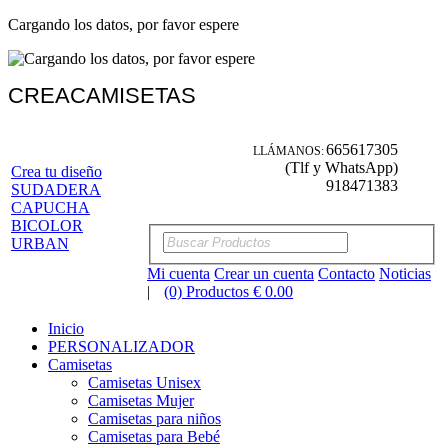
Cargando los datos, por favor espere
CREACAMISETAS
665617305
LLÁMANOS:
(Tlf y WhatsApp)
Crea tu diseño
918471383
SUDADERA
CAPUCHA
BICOLOR
URBAN
Mi cuenta
Crear un cuenta
Contacto
Noticias
|
(0) Productos € 0.00
Inicio
PERSONALIZADOR
Camisetas
Camisetas Unisex
Camisetas Mujer
Camisetas para niños
Camisetas para Bebé