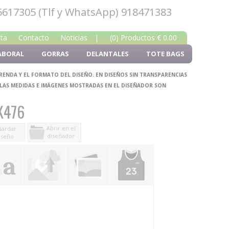
5617305 (Tlf y WhatsApp) 918471383
nta
Contacto
Noticias
|
(0) Productos € 0.00
ABORAL
GORRAS
DELANTALES
TOTE BAGS
PRENDA Y EL FORMATO DEL DISEÑO. EN DISEÑOS SIN TRANSPARENCIAS
 LAS MEDIDAS E IMÁGENES MOSTRADAS EN EL DISEÑADOR SON
K476
Abrir en el
ardar
diseñador
iseño
y comprar