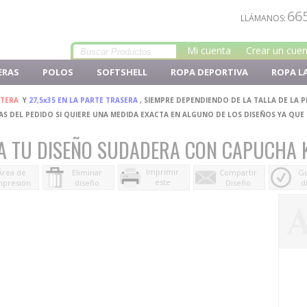
66
LLÁMANOS:
Mi cuenta
Crear un cue
ERAS
POLOS
SOFTSHELL
ROPA DEPORTIVA
ROPA L
NTERA
Y
27,5x35 EN LA PARTE TRASERA
, SIEMPRE DEPENDIENDO DE LA TALLA DE LA 
S DEL PEDIDO SI QUIERE UNA MEDIDA EXACTA EN ALGUNO DE LOS DISEÑOS YA QUE
A TU DISEÑO SUDADERA CON CAPUCHA 
Imprimir
Área de
Eliminar
Compartir
Gu
este
mpresión
diseño
Diseño
d
diseño