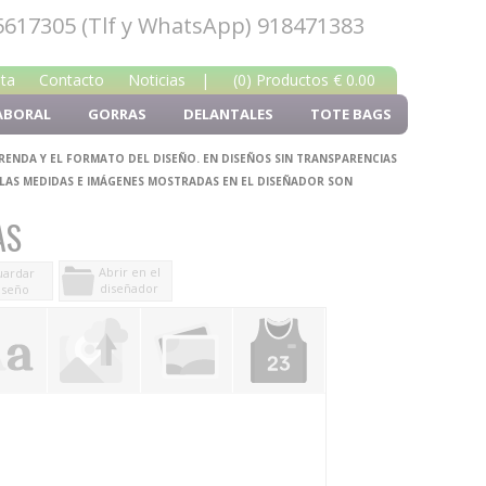
5617305 (Tlf y WhatsApp) 918471383
nta
Contacto
Noticias
|
(0) Productos € 0.00
ABORAL
GORRAS
DELANTALES
TOTE BAGS
PRENDA Y EL FORMATO DEL DISEÑO. EN DISEÑOS SIN TRANSPARENCIAS
 LAS MEDIDAS E IMÁGENES MOSTRADAS EN EL DISEÑADOR SON
AS
Abrir en el
ardar
diseñador
iseño
y comprar