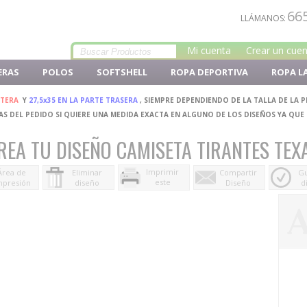
66
LLÁMANOS:
Mi cuenta
Crear un cue
ERAS
POLOS
SOFTSHELL
ROPA DEPORTIVA
ROPA L
NTERA
Y
27,5x35 EN LA PARTE TRASERA
, SIEMPRE DEPENDIENDO DE LA TALLA DE LA 
S DEL PEDIDO SI QUIERE UNA MEDIDA EXACTA EN ALGUNO DE LOS DISEÑOS YA QUE
REA TU DISEÑO CAMISETA TIRANTES TEX
Imprimir
Área de
Eliminar
Compartir
Gu
este
mpresión
diseño
Diseño
d
diseño