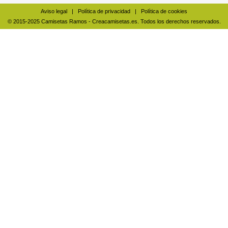
Aviso legal
|
Política de privacidad
|
Política de cookies
© 2015-2025 Camisetas Ramos - Creacamisetas.es. Todos los derechos reservados.